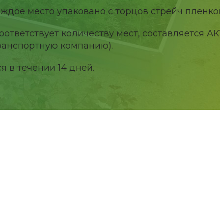
аждое место упаковано с торцов стрейч пленко
ответствует количеству мест, составляется АК
транспортную компанию).
 в течении 14 дней.