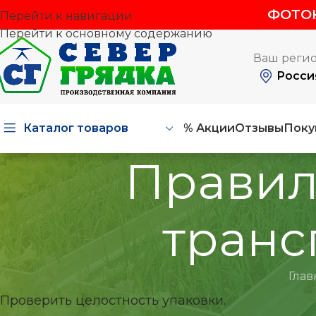
ФОТОК
Перейти к навигации
Перейти к основному содержанию
Ваш регио
Росси
Каталог товаров
% Акции
Отзывы
Поку
Правил
транс
Глав
Проверить целостность упаковки.