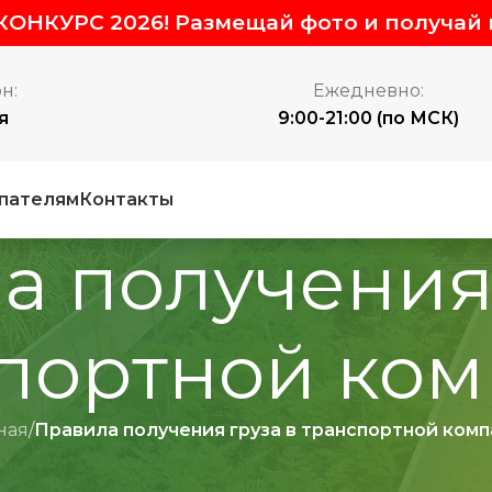
ОНКУРС 2026! Размещай фото и получай 
н:
Ежедневно:
я
9:00-21:00 (по МСК)
пателям
Контакты
а получения 
портной ко
ная
/
Правила получения груза в транспортной ком