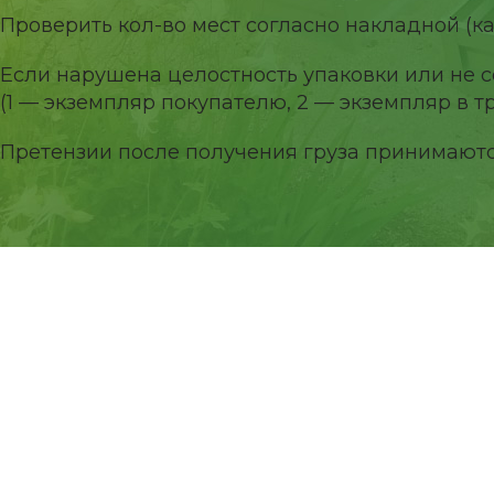
Проверить кол-во мест согласно накладной (к
Если нарушена целостность упаковки или не со
(1 — экземпляр покупателю, 2 — экземпляр в 
Претензии после получения груза принимаются