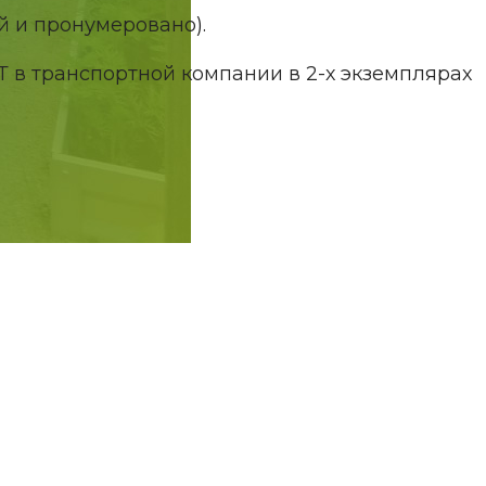
й и пронумеровано).
Т в транспортной компании в 2-х экземплярах