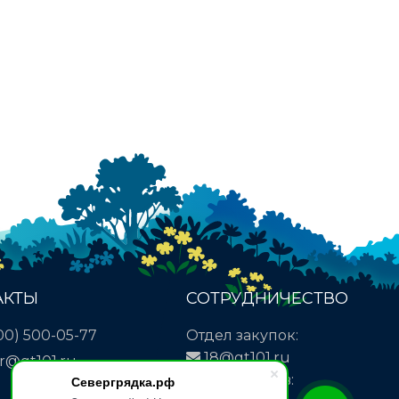
АКТЫ
СОТРУДНИЧЕСТВО
00) 500-05-77
Отдел закупок:
18@gt101.ru
r@gt101.ru
Отдел кадров:
Севергрядка.рф