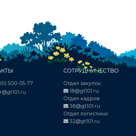
АКТЫ
СОТРУДНИЧЕСТВО
00) 500-05-77
Отдел закупок:
18@gt101.ru
r@gt101.ru
Отдел кадров:
38@gt101.ru
Отдел логистики:
32@gt101.ru