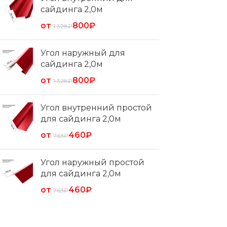
сайдинга 2,0м
от
800
₽
1 328
₽
Угол наружный для
сайдинга 2,0м
от
800
₽
1 328
₽
Угол внутренний простой
для сайдинга 2,0м
от
460
₽
763
₽
Угол наружный простой
для сайдинга 2,0м
от
460
₽
763
₽