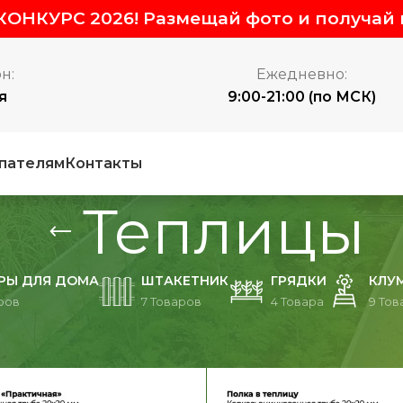
ОНКУРС 2026! Размещай фото и получай 
н:
Ежедневно:
я
9:00-21:00 (по МСК)
пателям
Контакты
Теплицы
РЫ ДЛЯ ДОМА
ШТАКЕТНИК
ГРЯДКИ
КЛУ
ров
7 Товаров
4 Товара
9 Тов
лицы
П