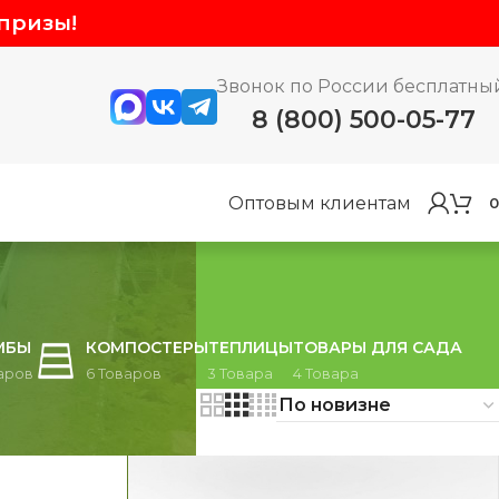
призы!
Звонок по России бесплатны
8 (800) 500-05-77
Оптовым клиентам
0
МБЫ
КОМПОСТЕРЫ
ТЕПЛИЦЫ
ТОВАРЫ ДЛЯ САДА
аров
6 Товаров
3 Товара
4 Товара
оказать
9
24
36