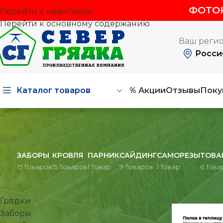
ФОТОК
Перейти к навигации
Перейти к основному содержанию
Ваш регио
Росси
Каталог товаров
% Акции
Отзывы
Поку
ЗАБОРЫ
КРОВЛЯ
ПАРНИК
САЙДИНГ
САМОРЕЗЫ
ТОВА
15 Товаров
15 Товаров
1 Товар
9 Товаров
1 Товар
6 Това
КАТЕГОРИИ ТОВАРОВ
Главная
/
Теп
Грядки
Заборы