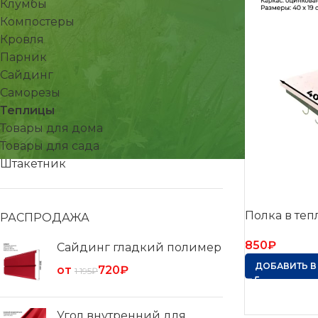
Клумбы
Компостеры
Кровля
Парник
Сайдинг
Саморезы
Теплицы
Товары для дома
Товары для сада
Штакетник
Полка в теп
РАСПРОДАЖА
850
₽
Сайдинг гладкий полимер
ДОБАВИТЬ В
от
720
₽
1 195
₽
Угол внутренний для