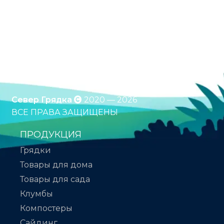
Оцинкованные грядки. Грядки с полимерным
покрытием. Клумбы. Компостеры. Бесплатная
доставка по России. Оплата при получении.
*Подробности уточняйте у менеджера
Север Грядка
2020 — 2026
ВСЕ ПРАВА ЗАЩИЩЕНЫ
ПРОДУКЦИЯ
Грядки
Товары для дома
Товары для сада
Клумбы
Компостеры
Сайдинг